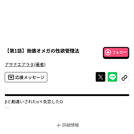
【
第1話
】
我儘オメガの性欲管理法
フォロー
アサナエアラタ
(著者)
Xで投稿する
ライン
応援メッセージ
コピー
βと勘違いされたα×失恋したΩ
失恋した悠理は自分がオメガであることにも嫌気がさし、希望が
持てずにいた。 そんな時、後輩・根津と出会うが…？
詳細情報