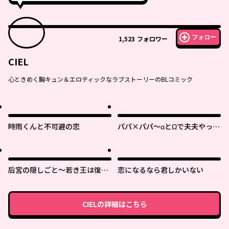
フォロー
1,523
フォロワー
CIEL
心ときめく胸キュン＆エロティックなラブストーリーのBLコミック
時雨くんと不可避の恋
パパ×パパ～αとΩで夫夫やって
ます～
后宮の隠しごと～若き王は復讐
恋になるなら君しかいない
の褥で愛を知る～
CIEL
の詳細はこちら