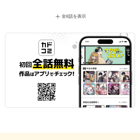
全
8
話を表示