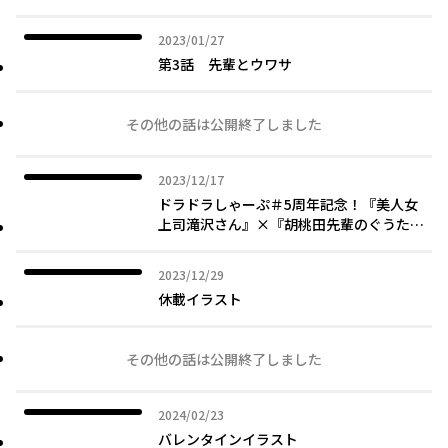
2023年01月27日
2023/01/27
第3話 先輩とウワサ
その他の話は公開終了しました
2023年12月17日
2023/12/17
ドラドラしゃーぷ＃5周年記念！『美人女
上司滝沢さん』×『胡桃田先輩のぐうたら
可愛い秘密』コラボイラスト！
2023年12月29日
2023/12/29
休載イラスト
その他の話は公開終了しました
2024年02月23日
2024/02/23
バレンタインイラスト