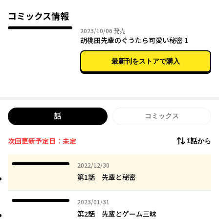
コミックス情報
2023年10月06日
2023/10/06
発売
胡桃田先輩のぐうたら可愛い秘密 1
最新刊をストアで購入
話
コミックス
次回更新予定日：未定
1話から
2022年12月30日
2022/12/30
第1話 先輩と秘密
2023年01月31日
2023/01/31
第2話 先輩とゲーム三昧