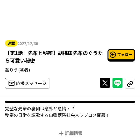
連載
2022/12/30
2022年12月30日
【
第1話 先輩と秘密
】
胡桃田先輩のぐうた
フォロー
ら可愛い秘密
茜りう
(著者)
Xで投稿する
ライン
応援メッセージ
コピー
完璧な先輩の裏側は意外と怠惰…？
秘密の日常を謳歌する自堕落系社会人ラブコメ開幕！
詳細情報