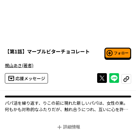
【
第1話
】
マーブルビターチョコレート
フォロー
幌山あき
(著者)
Xで投稿する
ライン
応援メッセージ
コピー
パパ活を繰り返す、りこの前に現れた新しいパパは、女性の東。
何もかも対称的なふたりだが、触れ合うにつれ、互いに心を許し
合ってゆく。
しかし東には「パパ活ルポルタージュ」を執筆するという裏の目
詳細情報
的があり……。
若さが誘う生と死、そして恋の物語。