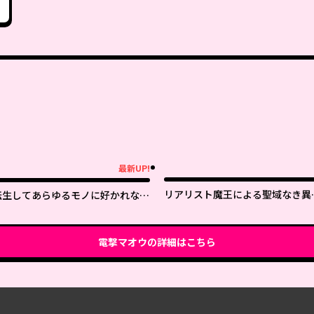
最新UP!
新UP!
リアリスト魔王による聖域なき異
転生してあらゆるモノに好かれなが
界改革
ら異世界で好きな事をして生きて行
く
電撃マオウ
の詳細はこちら