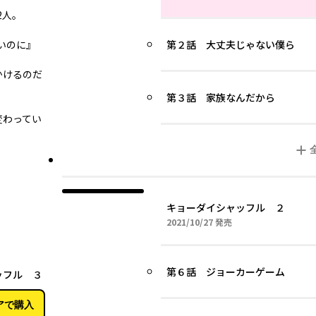
2人。
いのに』
第２話 大丈夫じゃない僕ら
かけるのだ
第３話 家族なんだから
変わってい
キョーダイシャッフル ２
2021年10月27日
2021/10/27
発売
03月26日
第６話 ジョーカーゲーム
ッフル ３
アで購入