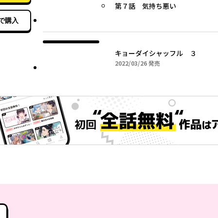
第７話 気持ち悪い
で購入
キョーダイシャッフル ３
2022年03月26日
2022/03/26
発売