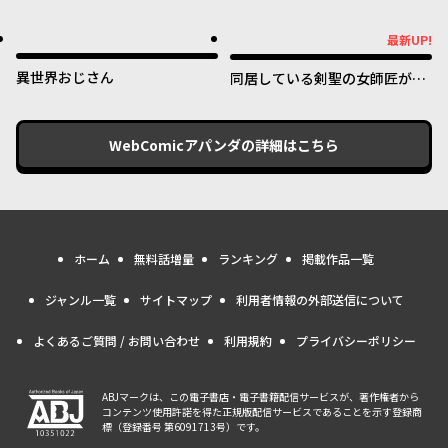
好きすぎる ～真摯な努力で最強
となり不遇な推しキャラ助けま
最新UP!
最新UP!
くる～
異世界おじさん
同居している剣聖の女師匠が可
愛すぎて毎日幸せです
WebComicアパンダ
の詳細はこちら
ホーム
無料話増量
ランキング
掲載作品一覧
ジャンル一覧
サイトマップ
利用者情報の外部送信について
よくあるご質問 / お問い合わせ
利用規約
プライバシーポリシー
ABJマークは、この電子書店・電子書籍配信サービスが、著作権者から
コンテンツ使用許諾を得た正規版配信サービスであることを示す登録商
標（登録番号 第6091713号）です。