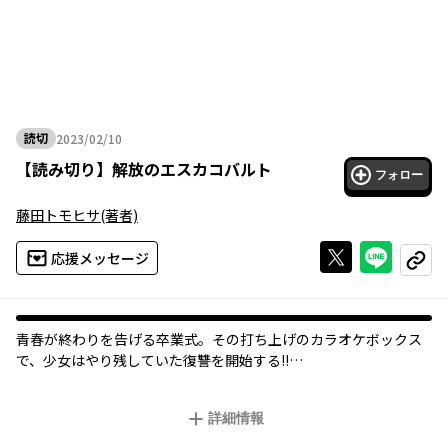
読切
2023/02/10
2023年02月10日
【
読み切り
】
解放のエスカコバルト
フォロー
藤田トモヒサ
(著者)
Xで投稿する
ライン
応援メッセージ
コピー
青春が終わりを告げる卒業式。その打ち上げのカラオケボックス
で、少女はやり残していた復讐を開始する――!!
俊英が描きだす、共感度MAXの陰キャカラオケバトルコメディ 開
幕!!
詳細情報