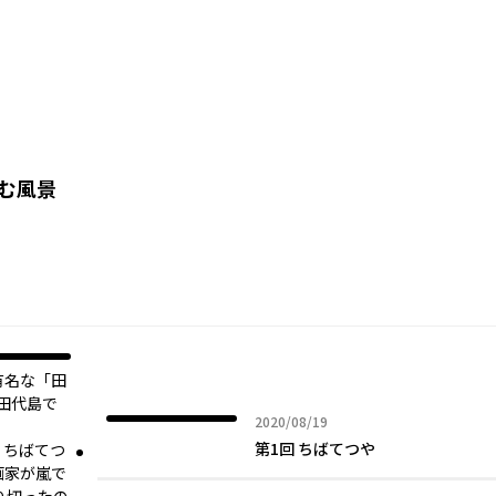
刻む風景
有名な「田
田代島で
2020年08月19日
2020/08/19
第1回 ちばてつや
、ちばてつ
画家が嵐で