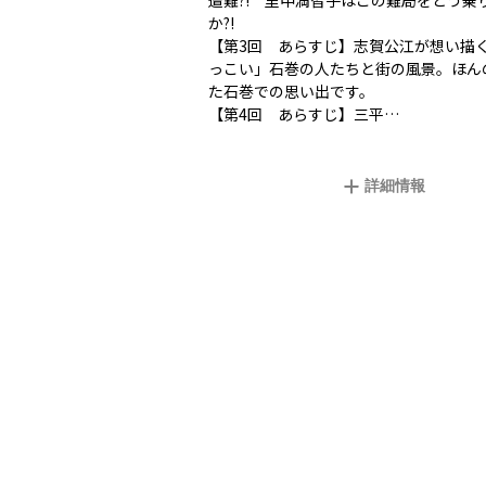
遭難?! 里中満智子はこの難局をどう乗
か?!
【第3回 あらすじ】志賀公江が想い描
っこい」石巻の人たちと街の風景。ほん
た石巻での思い出です。
【第4回 あらすじ】三平…
詳細情報