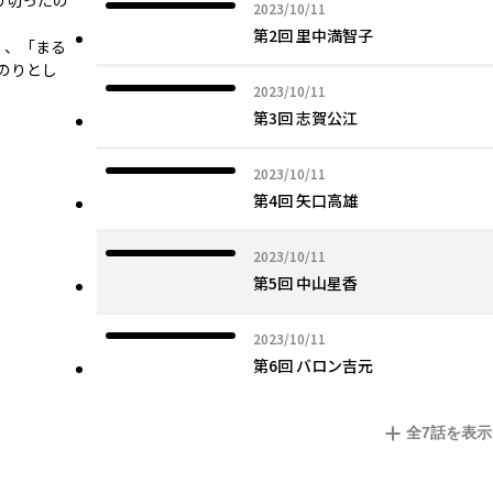
り切ったの
2023年10月11日
2023/10/11
第2回 里中満智子
く、「まる
のりとし
2023年10月11日
2023/10/11
第3回 志賀公江
2023年10月11日
2023/10/11
第4回 矢口高雄
2023年10月11日
2023/10/11
第5回 中山星香
2023年10月11日
2023/10/11
第6回 バロン吉元
全
7
話を表示