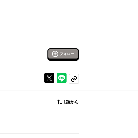
フォロー
Xで投稿する
ラインでシェアする
コピーする
1話から