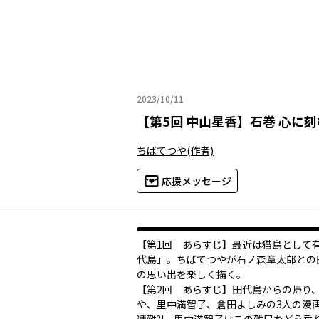
2023/10/11
2023年10月11日
【
第5回 中山星香
】
石巻 心に
ちばてつや
(作者)
応援メッセージ
【第1回 あらすじ】最近は猫島として
代島」。ちばてつやが石ノ森章太郎との
の思い出を楽しく描く。
【第2回 あらすじ】田代島からの帰り
や、里中満智子、倉田よしみの3人の漫