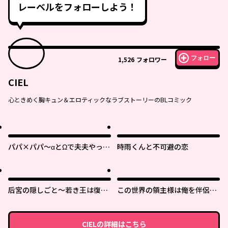
レーベルをフォローしよう！
フォロー
1,526
フォロワー
CIEL
心ときめく胸キュン＆エロティックなラブストーリーのBLコミック
パパ×パパ～αとΩで夫夫やって
時雨くんと不可避の恋
ます～
后宮の隠しごと～若き王は復讐
この世界の領主様は俺を伴侶に
の褥で愛を知る～
したいようです。
CIEL
の詳細はこちら