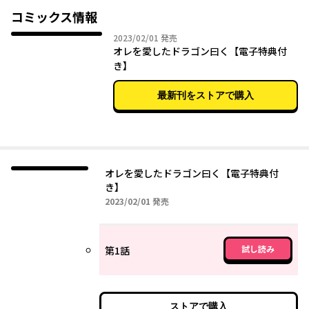
すると、伊吹と離れたくないフーゴは人間に姿を変えると、追い
コミックス情報
かけてきて――…！？
2023年02月01日
2023/02/01
発売
オレを愛したドラゴン曰く【電子特典付
けなげ攻めドラゴン×「普通」が地雷な大学生の異世界移転ラ
き】
ブ！
最新刊をストアで購入
オレを愛したドラゴン曰く【電子特典付
き】
2023年02月01日
2023/02/01
発売
試し読み
第1話
ストアで購入