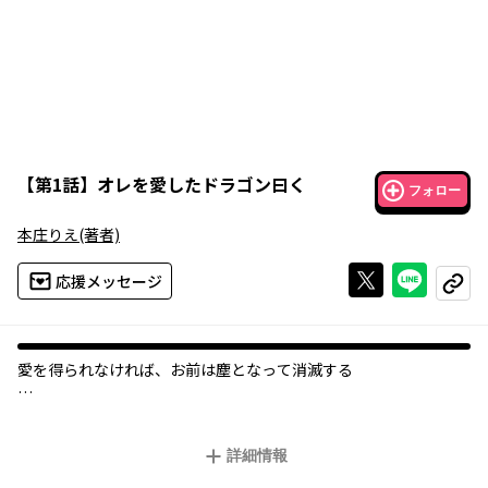
【
第1話
】
オレを愛したドラゴン曰く
フォロー
本庄りえ
(著者)
Xで投稿する
ライン
応援メッセージ
コピー
愛を得られなければ、お前は塵となって消滅する――
突然、異世界に飛ばされたフツーの大学生・伊吹は、そこで美し
い白いドラゴン・フーゴと出会う。
詳細情報
良き相棒としてお互いを認め合う仲になるが、伊吹は元の世界に
戻れることに…。