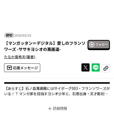
読切
2020/03/18
2020年03月18日
【
マンガッタン＝デジタル
】
愛しのフランソ
フォロー
ワーズ -ササキヨシオの萬画道-
たなか亜希夫
(著者)
Xで投稿する
ライン
応援メッセージ
コピー
【あらすじ】石ノ森萬画館にはサイボーグ003・フランソワーズが
いる！？ マンガ家を目指すヨシオ少年と、石巻出身・天才彫刻
家、高橋英吉との時空を超えたふれあい。
詳細情報
●プロフィール：1956（昭和31）年生まれ。宮城県石巻市出身。