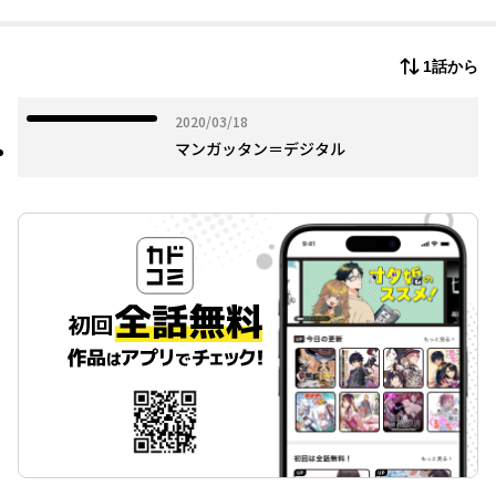
1982年「下北沢フォービートソルジャー」（『ヤングコミッ
ク』）にてデビュー。代表作は「迷走王ボーダー」（原作：狩撫
麻礼）、「かぶく者」（原作：デビッド宮原）、「ア・ホーマン
1話から
ス」（原作：狩撫麻礼）、南回帰線（原作： 中上健次）、「軍
鶏」「リバースエッジ 大川端探偵社」（原作：ひじかた憂峰）な
ど。石巻を舞台にした「リバーエンドカフェ」（漫画アクショ
2020年03月18日
2020/03/18
ン）を連載中。
マンガッタン＝デジタル