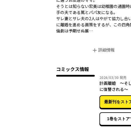
に通うお友達のママ。
そうとは知らない宏美は幼稚園の通園時
手の夫である篤とパパ友になる。
サレ妻とサレ夫の2人はやがて協力し合
に離婚を進める画策をするが、この四角
倫劇は予期せぬ展…
詳細情報
コミックス情報
2026年
2026/03/30
発売
計画離婚 ～そ
に復讐される～
最新刊をスト
1巻をストア