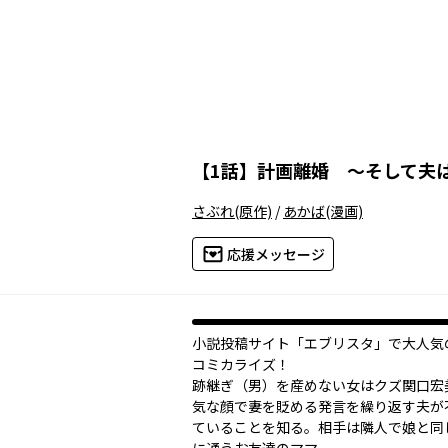
【
1話
】
計画離婚 ～そして夫
さぶれ
(原作)
/
あかば
(漫画)
応援メッセージ
小説投稿サイト「エブリスタ」で大人気
コミカライズ！
跡継ぎ（男）を産めない女はクズ――関口
気な顔で妻を貶める発言を繰り返す夫が
ていることを知る。相手は隣人で娘と同