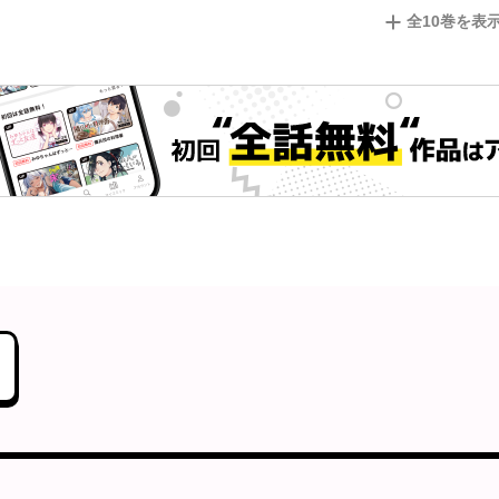
全
10
巻を表