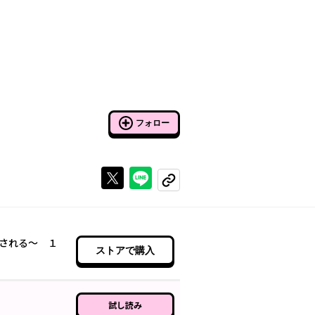
フォロー
Xで投稿する
ラインでシェアする
コピーする
される～ １
ストアで購入
試し読み