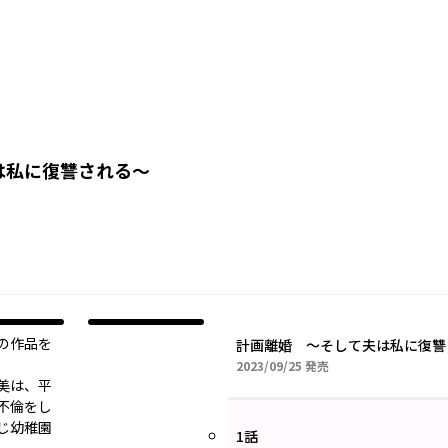
は私に復讐される～
の作品を
計画離婚 ～そして夫は私に復讐
2023年09月25日
2023/09/25
発売
宏美は、平
不倫をし
じ幼稚園
1話