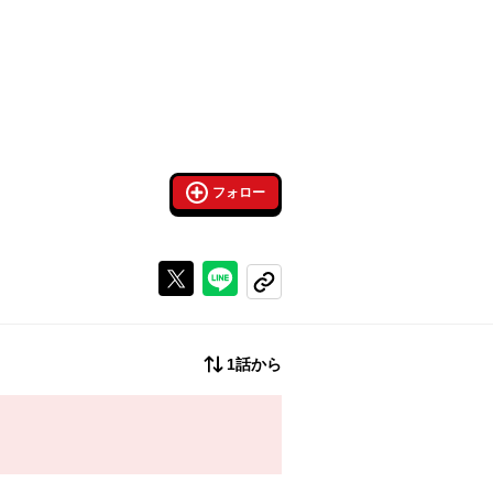
フォロー
Xで投稿する
ラインでシェアする
コピーする
1話から