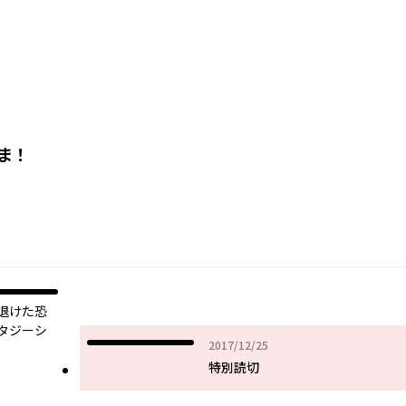
ま！
退けた恐
タジーシ
2017年12月25日
2017/12/25
特別読切