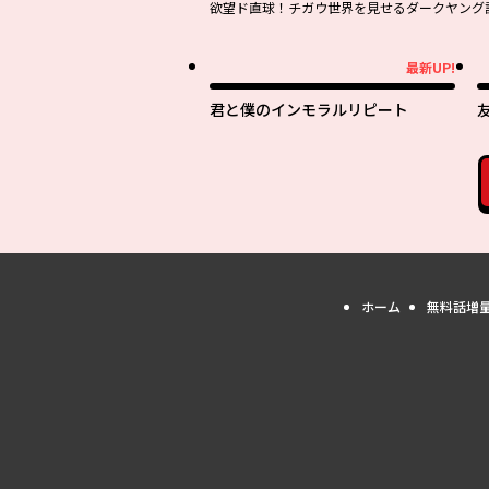
欲望ド直球！チガウ世界を見せるダークヤング
最新UP!
最新UP!
最
君と僕のインモラルリピート
ホーム
無料話増