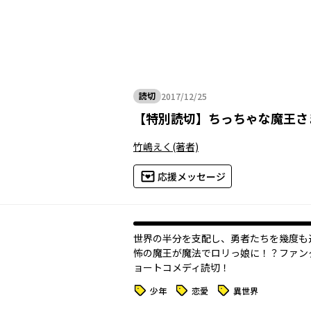
読切
2017/12/25
2017年12月25日
【
特別読切
】
ちっちゃな魔王さ
竹嶋えく
(著者)
応援メッセージ
世界の半分を支配し、勇者たちを幾度も
怖の魔王が魔法でロリっ娘に！？ファン
ョートコメディ読切！
タグ
タグ
タグ
少年
恋愛
異世界