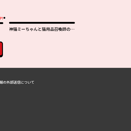
P!
神猫ミーちゃんと猫用品召喚師の異
世界奮闘記 ～目指すは、もふもふ
スローライフ！～
報の外部送信について