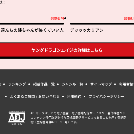
誌！
最新UP!
最新U
新UP!
最新UP!
友達んちの姉ちゃんが怖くていい人
デッッッカリアン
ヤングドラゴンエイジ
の詳細はこちら
量
ランキング
掲載作品一覧
ジャンル一覧
サイトマップ
利用者情
よくあるご質問 / お問い合わせ
利用規約
プライバシーポリシー
ABJマークは、この電子書店・電子書籍配信サービスが、著作権者から
コンテンツ使用許諾を得た正規版配信サービスであることを示す登録商
標（登録番号 第6091713号）です。