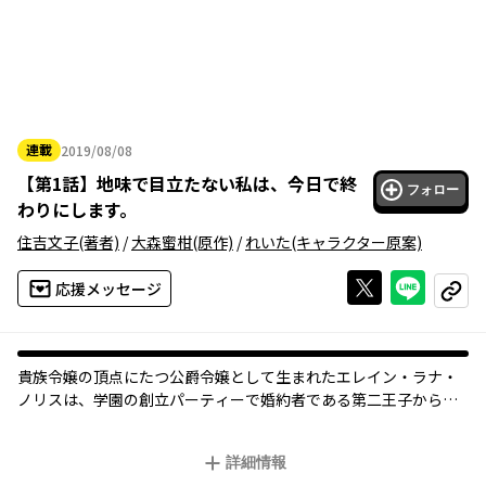
連載
2019/08/08
2019年08月08日
【
第1話
】
地味で目立たない私は、今日で終
フォロー
わりにします。
住吉文子
(著者)
/
大森蜜柑
(原作)
/
れいた
(キャラクター原案)
Xで投稿する
ライン
応援メッセージ
コピー
貴族令嬢の頂点にたつ公爵令嬢として生まれたエレイン・ラナ・
ノリスは、学園の創立パーティーで婚約者である第二王子から婚
約破棄を宣言される。
さながら悪役令嬢にしたてられたラナは厳格な祖父によって家か
詳細情報
らも追い出されてしまう。