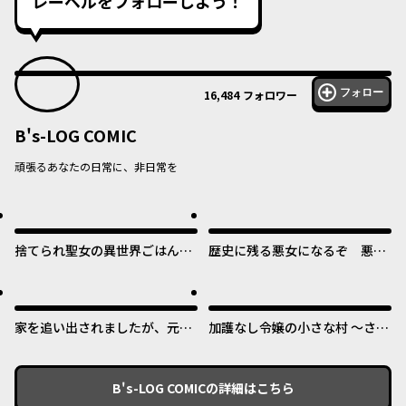
レーベルをフォローしよう！
フォロー
16,484
フォロワー
B's-LOG COMIC
頑張るあなたの日常に、非日常を
捨てられ聖女の異世界ごはん
歴史に残る悪女になるぞ 悪役
旅 隠れスキルでキャンピング
令嬢になるほど王子の溺愛は加
カーを召喚しました
速するようです！
家を追い出されましたが、元気
加護なし令嬢の小さな村 ～さ
に暮らしています ~チートな魔
あ、領地運営を始めましょう！
法と前世知識で快適便利なセカ
～
ンドライフ！~
B's-LOG COMIC
の詳細はこちら