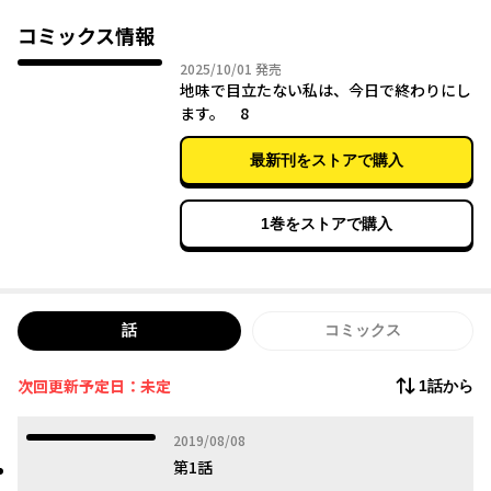
しかし、皆の知らないある秘密がラナにはあって――？
コミックス情報
2025年10月01日
2025/10/01
発売
地味で目立たない私は、今日で終わりにし
ます。 8
最新刊をストアで購入
1巻をストアで購入
話
コミックス
次回更新予定日：未定
1話から
2019年08月08日
2019/08/08
第1話