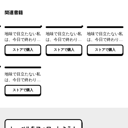
関連書籍
地味で目立たない私
地味で目立たない私
地味で目立たない私
は、今日で終わりに
は、今日で終わりに
は、今日で終わりに
します。 １ 下町
します。 ２ 神出
します。 ３ 聖獣
ストアで購入
ストアで購入
ストアで購入
で宿屋の女将に大変
鬼没の聖なるヒーラ
と一緒に大地を潤す
身！
ーに大変身！
天使に大変身！
地味で目立たない私
は、今日で終わりに
します。 ４ 悪に
ストアで購入
堕ちた聖女を浄化す
る女神に大変身！
【電子特典付き】