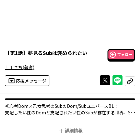
【
第1話
】
夢見るSubは褒められたい
フォロー
上川きち
(著者)
Xで投稿する
ライン
応援メッセージ
コピー
初心者Dom×乙女思考のSubのDom/SubユニバースBL！
支配したい性のDomと支配されたい性のSubが存在する世界、Su
bの瑛士は体調不良に悩まされていた。
Domへの理想が高くて、なかなかパートナーが見つからないこと
詳細情報
が原因なのだが、乙女思考の瑛士はついつい「理想」を求めてし
まう。