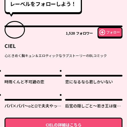
レーベルをフォローしよう！
フォロー
1,520
フォロワー
CIEL
心ときめく胸キュン＆エロティックなラブストーリーのBLコミック
時雨くんと不可避の恋
恋になるなら君しかいない
パパ×パパ～αとΩで夫夫やって
后宮の隠しごと～若き王は復讐
ます～
の褥で愛を知る～
CIEL
の詳細はこちら