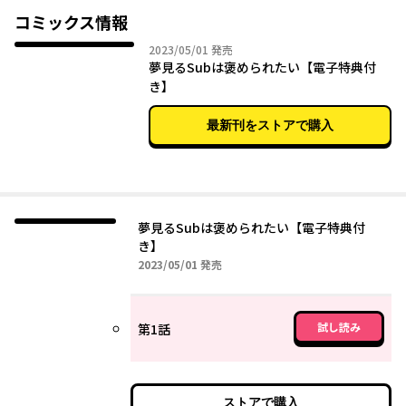
ところが仕方なく使ったマッチングサイトで、理想とも思えるDo
コミックス情報
m・ユキが現れる…！
2023年05月01日
2023/05/01
発売
プレイの相性は最高！さらには自分の部下となることが判明！
夢見るSubは褒められたい【電子特典付
これは運命だとトキメク瑛士だけど、ユキこと幸嗣は場の空気を
き】
読まない協調性ゼロの男なうえに、遊び人疑惑もあって…！？
理想に叶っているは顔と身体だけなのか…？
最新刊をストアで購入
夢見るSubは褒められたい【電子特典付
き】
2023年05月01日
2023/05/01
発売
試し読み
第1話
ストアで購入