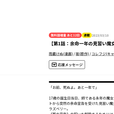
無料話増量
あと12日
連載
2023/03/10
2023年03月10日
【
第1話：余命一年の見習い魔
雨霰けぬ
(漫画)
/
坂
(原作)
/
コレフジ
(キ
応援メッセージ
「お前、死ぬよ。あと一年で」
17歳の誕生日当日、師である永年の魔
トから突然の余命宣告を受けた見習い魔
ラズベリー。