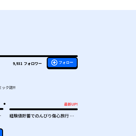
フォロー
9,931
フォロワー
ク誌!!!
最新UP!
最新UP!
も
経験値貯蓄でのんびり傷心旅行 ～
勇者と恋人に追放された戦士の無自
覚ざまぁ～