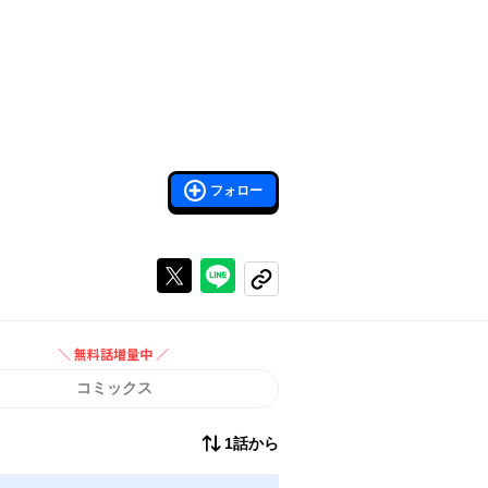
フォロー
Xで投稿する
ラインでシェアする
コピーする
＼ 無料話増量中 ／
無料話増量中
コミックス
1話から