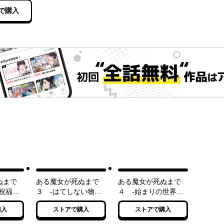
で購入
ぬまで
ある魔女が死ぬまで
ある魔女が死ぬまで
祝福の
３ -はてしない物語
４ -始まりの世界と
の幕が上がる-
希望の魔女-
購入
ストアで購入
ストアで購入