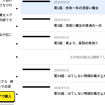
、人間の
2023年03月10日
2023/03/10
さなけれ
第1話：余命一年の見習い魔女
魔女メグ
回避でき
2023年04月14日
2023/04/14
第2話：見習い魔女の普通の一日
女が起こ
2023年05月12日
2023/05/12
第3話：東より、英知の来訪①
その他の話は公開終了
2026年06月12日
2026/06/12
第34話：はてしない物語の幕が
12月27日
で 5 終
まりの涙
2026年07月10日
2026/07/10
第35話：はてしない物語の幕が
アで購入