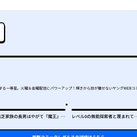
る一等星。火曜＆金曜配信にパワーアップ！輝きから目が離せないヤングWEBコミッ
貧乏家族の長男はやがて『魔王』に
レベル0の無能探索者と蔑まれて
成り上がる
実は世界最強です ～探索ランキン
グ1位は謎の人～