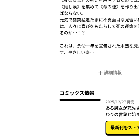
《死の宣告》の呪いを解除するためには
《嬉し涙》を集めて《命の種》を作り出
ばならない。
元気で猪突猛進たまに不真面目な見習い
は、人々に喜びをもたらして死の運命を
るのか…！？
これは、余命一年を宣告された未熟な魔
す、やさしい奇…
詳細情報
コミックス情報
2025年
2025/12/27
発売
ある魔女が死ぬま
わりの言葉と始
最新刊をスト