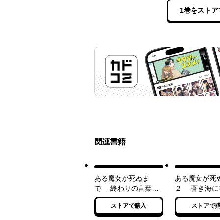
1巻をストア
関連書籍
ある魔女が死ぬま
ある魔女が死
で -終わりの言葉と
２ -蒼き海に
始まりの涙-
鐘は鳴り響く-
ストアで購入
ストアで