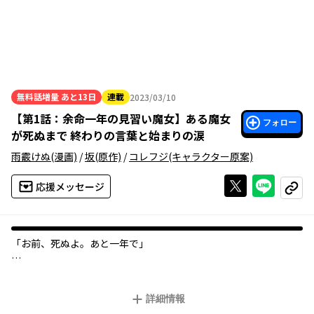
無料話増量
あと13日
連載
2023/03/10
2023年03月10日
【
第1話：余命一年の見習い魔女
】
ある魔女
フォロー
が死ぬまで 終わりの言葉と始まりの涙
雨霰けぬ
(漫画)
/
坂
(原作)
/
コレフジ
(キャラクター原案)
Xで投稿する
ライン
応援メッセージ
コピー
「お前、死ぬよ。あと一年で」
17歳の誕生日当日、師である永年の魔女ファウストから突然の余
命宣告を受けた見習い魔女メグ・ラズベリー。
詳細情報
《死の宣告》の呪いを解除するためには、人間の《嬉し涙》を集