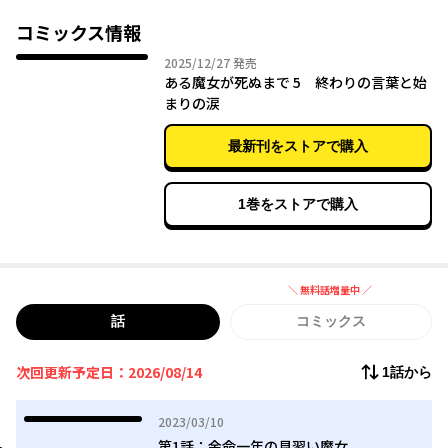
めて《命の種》を作り出さなければならない。
元気で猪突猛進たまに不真面目な見習い魔女メグは、人々に喜び
コミックス情報
をもたらして死の運命を回避できるのか…！？
2025年12月27日
2025/12/27
発売
ある魔女が死ぬまで 5 終わりの言葉と始
これは、余命一年を宣告された未熟な魔女が起こす、やさしい奇
まりの涙
跡の物語──。
最新刊をストアで購入
1巻をストアで購入
＼ 無料話増量中 ／
無料話増量中
話
コミックス
次回更新予定日：2026/08/14
1話から
2023年03月10日
2023/03/10
第1話：余命一年の見習い魔女