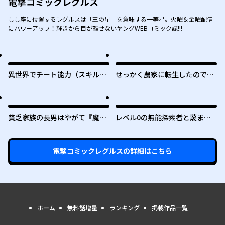
電撃コミックレグルス
しし座に位置するレグルスは「王の星」を意味する一等星。火曜＆金曜配信
にパワーアップ！輝きから目が離せないヤングWEBコミック誌!!!
異世界でチート能力（スキル）
せっかく農家に転生したので勇
を手にした俺は、現実世界をも
者は目指しません
無双する ～レベルアップは人生
を変えた～
貧乏家族の長男はやがて『魔
レベル0の無能探索者と蔑まれ
王』に成り上がる
ても実は世界最強です ～探索ラ
ンキング1位は謎の人～
電撃コミックレグルス
の詳細はこちら
ホーム
無料話増量
ランキング
掲載作品一覧