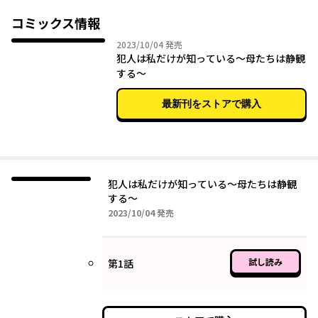
わが子が犯人と噂され、陰口が飛び交う中、あぶり出された真犯
人は!?
コミックス情報
2023年10月04日
2023/10/04
発売
犯人は私だけが知っている～母たちは静観
する～
最新刊をストアで購入
犯人は私だけが知っている～母たちは静観
する～
2023年10月04日
2023/10/04
発売
試し読み
第1話