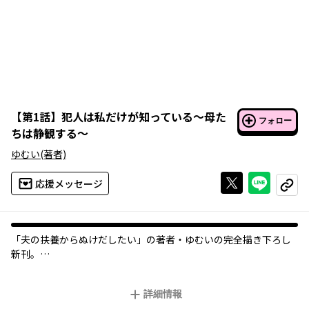
【
第1話
】
犯人は私だけが知っている～母た
フォロー
ちは静観する～
ゆむい
(著者)
Xで投稿する
ライン
応援メッセージ
コピー
「夫の扶養からぬけだしたい」の著者・ゆむいの完全描き下ろし
新刊。
幼稚園のママ友たちの人間関係が、ある事件をきっかけにもろく
詳細情報
も崩れていく…