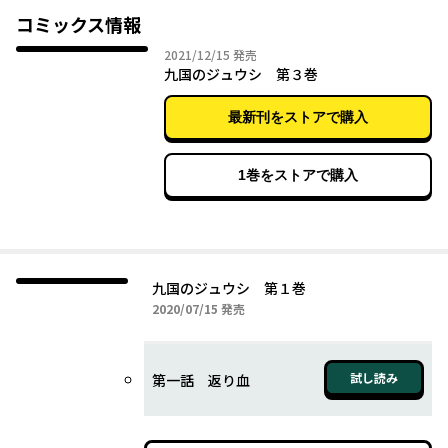
大友家家臣・高橋紹運率いる軍勢700余に対し、対する島津軍は５
コミックス情報
万。
2021年12月15日
2021/12/15
発売
この戦いで高橋軍は圧倒的少数にも関わらず、２週間もの長きに
九国のジュウシ 第３巻
渡り籠城戦を繰り広げたと言われている。
最新刊をストアで購入
その立役者こそ本作の主人公、十四郎(じゅうしろう)。
森の中で狼に育てられた野生児である。
1巻をストアで購入
紹運と十四郎の出会いを描く第１巻。
十四郎は戦のある度、戦場に赴いた。
ズバ抜けた強さで兵を蹂躙し、その死体を母である狼の食料とし
て持ち帰るためである。
高橋紹運はその強さを買って自らの陣営に引き入れようと画策す
九国のジュウシ 第１巻
るが――。
2020年07月15日
2020/07/15
発売
【岩屋城の戦い】でなぜ高橋軍は島津軍と対等に渡り合えたの
か。
その答えに新しい言説を投げかける、作者の意欲作。
試し読み
第一話 返り血