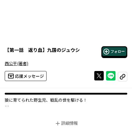
【
第一話 返り血
】
九国のジュウシ
フォロー
西公平
(著者)
Xで投稿する
ライン
応援メッセージ
コピー
狼に育てられた野生児、戦乱の世を駆ける！
時は戦国、筑前国。
戦の歴史の中でも、もっとも激しく凄惨な寡戦(※)があった。
詳細情報
【岩屋城の戦い】――。