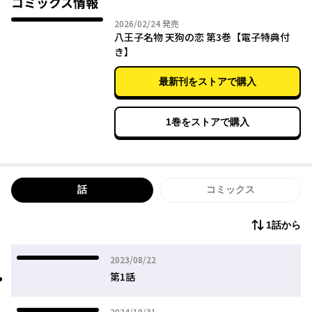
コミックス情報
2026年02月24日
2026/02/24
発売
八王子名物 天狗の恋 第3巻【電子特典付
き】
最新刊をストアで購入
1巻をストアで購入
話
コミックス
1話から
2023年08月22日
2023/08/22
第1話
2024年10月31日
2024/10/31