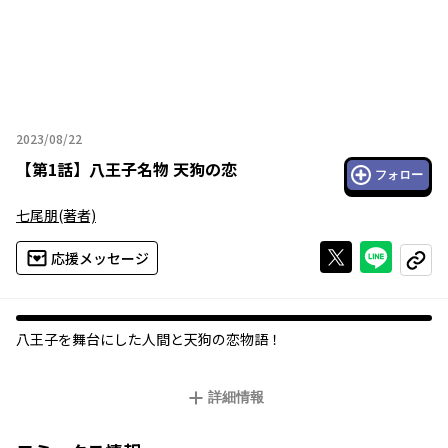
2023/08/22
2023年08月22日
【
第1話
】
八王子名物 天狗の恋
フォロー
七尾朋
(著者)
Xで投稿する
ライン
応援メッセージ
コピー
八王子を舞台にした人間と天狗の恋物語！
詳細情報