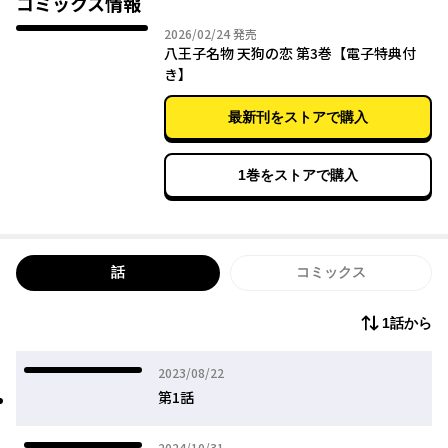
コミックス情報
2026年02月24日
2026/02/24
発売
八王子名物 天狗の恋 第3巻【電子特典付
き】
最新刊をストアで購入
1巻をストアで購入
話
コミックス
1話から
2023年08月22日
2023/08/22
第1話
2024年10月31日
2024/10/31