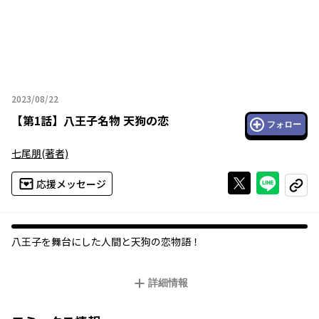
2023/08/22
2023年08月22日
【
第1話
】
八王子名物 天狗の恋
フォロー
七尾朋
(著者)
Xで投稿する
ライン
応援メッセージ
コピー
八王子を舞台にした人間と天狗の恋物語！
詳細情報