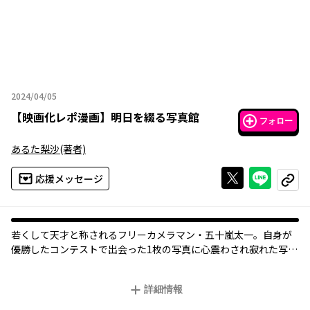
2024/04/05
2024年04月05日
【
映画化レポ漫画
】
明日を綴る写真館
フォロー
あるた梨沙
(著者)
Xで投稿する
ライン
応援メッセージ
コピー
若くして天才と称されるフリーカメラマン・五十嵐太一。自身が
優勝したコンテストで出会った1枚の写真に心震わされ寂れた写真
館に弟子入りする。「写真を撮ることだけがカメラマンの仕事じ
ゃない」という写真館主人のもとで、太一は何を掴むのか--。
詳細情報