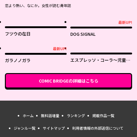
恋より熱い、なにか。女性が読む青年誌
最新UP!
最新UP!
フツウの在日
DOG SIGNAL
最新UP!
最新UP!
エスプレッソ・コーラ～児童発
ガラノノガラ
達支援ももの木スクール～
COMIC BRIDGE
の詳細はこちら
ホーム
無料話増量
ランキング
掲載作品一覧
ジャンル一覧
サイトマップ
利用者情報の外部送信について