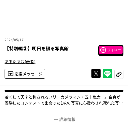
2024/05/17
2024年05月17日
【
特別編②
】
明日を綴る写真館
フォロー
あるた梨沙
(著者)
Xで投稿する
ライン
応援メッセージ
コピー
若くして天才と称されるフリーカメラマン・五十嵐太一。自身が
優勝したコンテストで出会った1枚の写真に心震わされ寂れた写真
館に弟子入りする。「写真を撮ることだけがカメラマンの仕事じ
ゃない」という写真館主人のもとで、太一は何を掴むのか--。
詳細情報