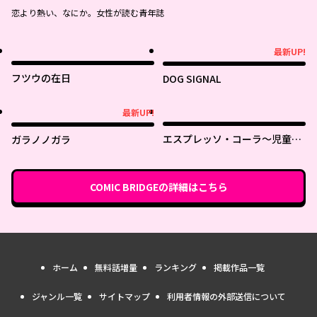
恋より熱い、なにか。女性が読む青年誌
最新UP!
最新UP!
フツウの在日
DOG SIGNAL
最新UP!
最新UP!
エスプレッソ・コーラ～児童発
ガラノノガラ
達支援ももの木スクール～
COMIC BRIDGE
の詳細はこちら
ホーム
無料話増量
ランキング
掲載作品一覧
ジャンル一覧
サイトマップ
利用者情報の外部送信について