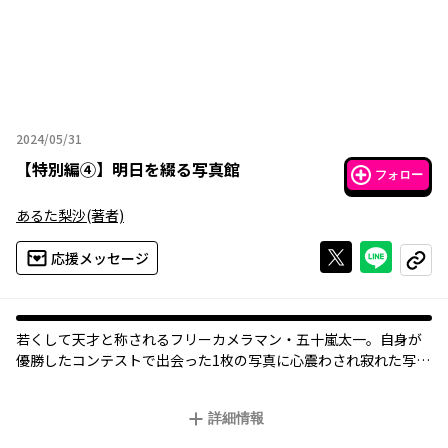
2024/05/31
2024年05月31日
【
特別編④
】
明日を綴る写真館
フォロー
あるた梨沙
(著者)
Xで投稿する
ライン
応援メッセージ
コピー
若くして天才と称されるフリーカメラマン・五十嵐太一。自身が
優勝したコンテストで出会った1枚の写真に心震わされ寂れた写真
館に弟子入りする。「写真を撮ることだけがカメラマンの仕事じ
ゃない」という写真館主人のもとで、太一は何を掴むのか--。
詳細情報