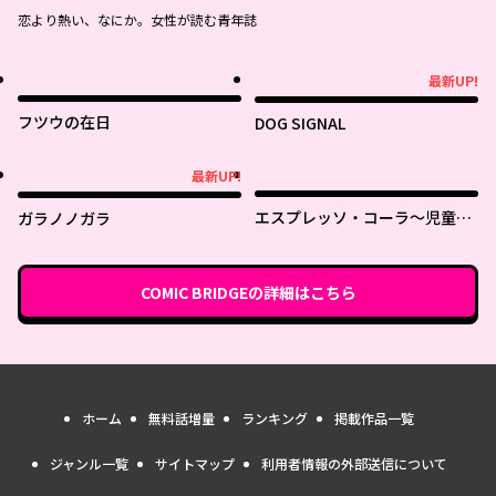
恋より熱い、なにか。女性が読む青年誌
最新UP!
最新UP!
フツウの在日
DOG SIGNAL
最新UP!
最新UP!
エスプレッソ・コーラ～児童発
ガラノノガラ
達支援ももの木スクール～
COMIC BRIDGE
の詳細はこちら
ホーム
無料話増量
ランキング
掲載作品一覧
ジャンル一覧
サイトマップ
利用者情報の外部送信について