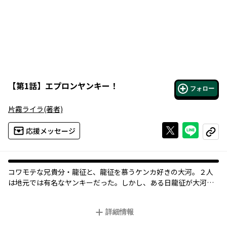
【
第1話
】
エプロンヤンキー！
フォロー
片霧ライラ
(著者)
Xで投稿する
ライン
応援メッセージ
コピー
コワモテな兄貴分・龍征と、龍征を慕うケンカ好きの大河。２人
は地元では有名なヤンキーだった。しかし、ある日龍征が大河の
前から姿を消してしまい――。それから３年後、大河は龍征を見つけ
出すが、彼はエプロンを付けて働く保育士さんになっていて!?
詳細情報