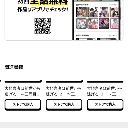
関連書籍
大預言者は前世から
大預言者は前世から
大預言者は前世から
逃げる ～三周目は
逃げる ２ 〜三周
逃げる ３ ～三周
公爵令嬢に転生した
目は公爵令嬢に転生
目は公爵令嬢に転生
ストアで購入
ストアで購入
ストアで購入
から、バラ色ライフ
したから、バラ色ラ
したから、バラ色ラ
を送りたい～
イフを送りたい〜
イフを送りたい～