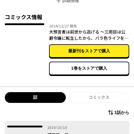
詳細情報
る！ 大人気「なろう」発小説、待望のコミカライズ!!
コミックス情報
2024年12月27日
2024/12/27
発売
大預言者は前世から逃げる ～三周目は公
爵令嬢に転生したから、バラ色ライフを送
りたい～ 6
最新刊をストアで購入
1巻をストアで購入
話
コミックス
1話から
2019年10月10日
2019/10/10