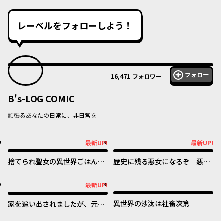
レーベルをフォローしよう！
フォロー
16,471
フォロワー
B's-LOG COMIC
頑張るあなたの日常に、非日常を
最新UP!
最新UP!
最新UP!
最新UP!
捨てられ聖女の異世界ごはん
歴史に残る悪女になるぞ 悪役
旅 隠れスキルでキャンピング
令嬢になるほど王子の溺愛は加
カーを召喚しました
速するようです！
最新UP!
最新UP!
異世界の沙汰は社畜次第
家を追い出されましたが、元気
に暮らしています ~チートな魔