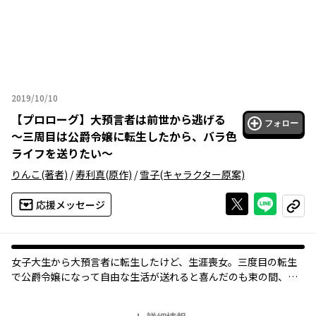
2019/10/10
2019年10月10日
【
プロローグ
】
大預言者は前世から逃げる
フォロー
～三周目は公爵令嬢に転生したから、バラ色
ライフを送りたい～
りんこ
(著者)
/
寿利真
(原作)
/
雪子
(キャラクター原案)
Xで投稿する
ライン
応援メッセージ
コピー
女子大生から大預言者に転生したけど、生涯喪女。三度目の転生
で公爵令嬢になって自由な生活が送れると喜んだのも束の間、前
世の力も持ったままで……。えっ？ 大預言者とバレたら一生独
身が確定なんだけど!? 今度こそ絶対に令嬢ライフを楽しんでや