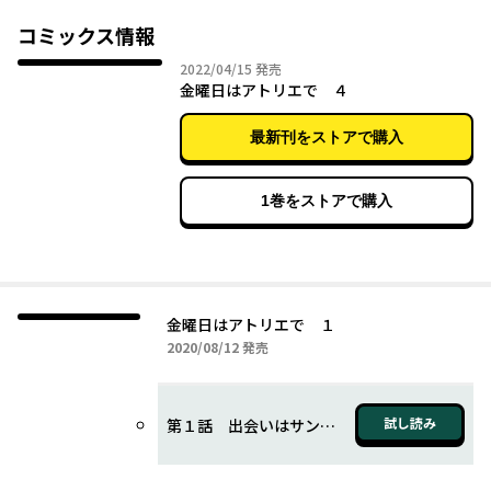
ヌードモデルであった。
しかし環のあまりの受け入れ様に誘った石原はなぜか恋に落ち――!?
コミックス情報
難だらけのふたりのなかなか進まぬ（でも絶対惹かれあってる）
2022年04月15日
2022/04/15
発売
すれ違いラブ、スタートします！
金曜日はアトリエで ４
最新刊をストアで購入
1巻をストアで購入
金曜日はアトリエで １
2020年08月12日
2020/08/12
発売
試し読み
第１話 出会いはサンマの季節に