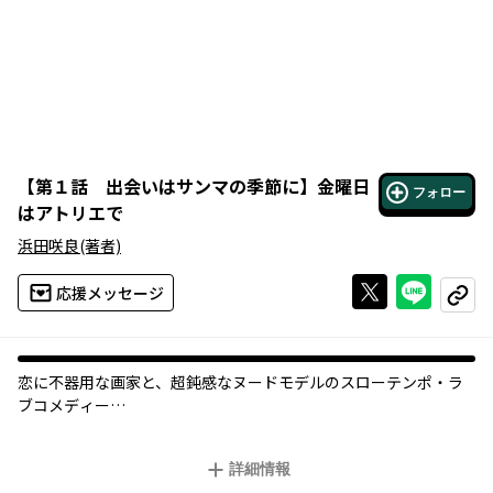
【
第１話 出会いはサンマの季節に
】
金曜日
フォロー
はアトリエで
浜田咲良
(著者)
Xで投稿する
ライン
応援メッセージ
コピー
恋に不器用な画家と、超鈍感なヌードモデルのスローテンポ・ラ
ブコメディー
日々の生活に疲れきった環(たまき)は、ある日有名画家・石原春水
詳細情報
に声をかけられモデルをさせられることに。ただそのモデルとは