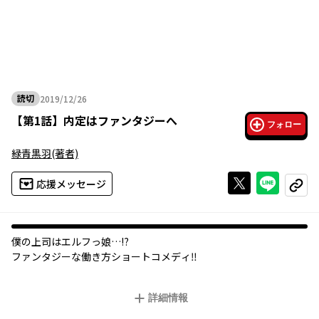
読切
2019/12/26
2019年12月26日
【
第1話
】
内定はファンタジーへ
フォロー
緑青黒羽
(著者)
Xで投稿する
ライン
応援メッセージ
コピー
僕の上司はエルフっ娘…⁉
ファンタジーな働き方ショートコメディ‼
詳細情報