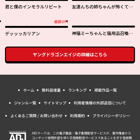
君と僕のインモラルリピート
友達んちの姉ちゃんが怖くてい
い人
最新UP!
最新UP!
神猫ミーちゃんと猫用品召喚師
デッッッカリアン
の異世界奮闘記 ～目指すは、も
ふもふスローライフ！～
ヤングドラゴンエイジ
の詳細はこちら
ホーム
無料話増量
ランキング
掲載作品一覧
ジャンル一覧
サイトマップ
利用者情報の外部送信について
よくあるご質問 / お問い合わせ
利用規約
プライバシーポリシー
ABJマークは、この電子書店・電子書籍配信サービスが、著作権者から
コンテンツ使用許諾を得た正規版配信サービスであることを示す登録商