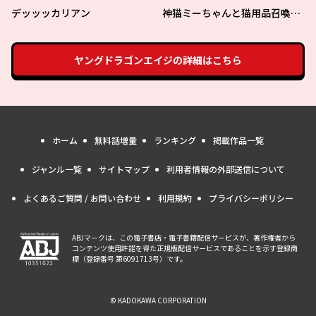
デッッッカリアン
神猫ミーちゃんと猫用品召喚師
の異世界奮闘記 ～目指すは、も
ふもふスローライフ！～
ヤングドラゴンエイジ
の詳細はこちら
ホーム
無料話増量
ランキング
掲載作品一覧
ジャンル一覧
サイトマップ
利用者情報の外部送信について
よくあるご質問 / お問い合わせ
利用規約
プライバシーポリシー
ABJマークは、この電子書店・電子書籍配信サービスが、著作権者から
コンテンツ使用許諾を得た正規版配信サービスであることを示す登録商
標（登録番号 第6091713号）です。
© KADOKAWA CORPORATION