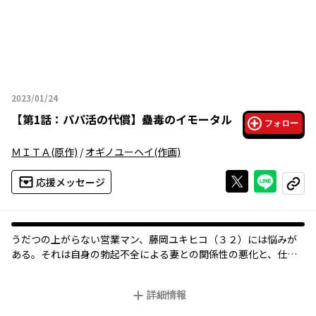
2023/01/24
2023年01月24日
【
第1話：パパ活の代償
】
蠱毒のイモータル
フォロー
ＭＩＴＡ
(原作)
/
オギノユーヘイ
(作画)
Xで投稿する
ライン
応援メッセージ
コピー
うだつの上がらない営業マン、藤岡ユキヒコ（３２）には悩みが
ある。それは自身の勃起不全による妻との関係性の悪化と、仕事
ばかりしている自分に対しての娘からの冷たい態度――家庭内不和。
そんなユキヒコだが、ある日同僚から「男としての自信を獲得す
詳細情報
るため」、という建前で「パパ活アプリ」を紹介される。
妻一筋のユキヒコは断ろうとするのだが、魔が差し一度だけパパ