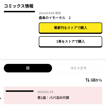
活少女と会う事に。
コミックス情報
そこには絶世の美女、ミスズが現れ、思いもよらぬ「パパ活」の
2024年04月08日
2024/04/08
発売
世界に誘われる―――。
蠱毒のイモータル 2
最新刊をストアで購入
1巻をストアで購入
話
コミックス
1話から
2023年01月24日
2023/01/24
第1話：パパ活の代償