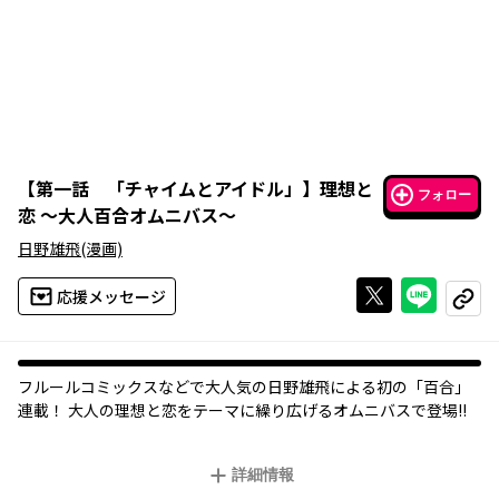
【
第一話 「チャイムとアイドル」
】
理想と
フォロー
恋 ～大人百合オムニバス～
日野雄飛
(漫画)
Xで投稿する
ライン
応援メッセージ
コピー
フルールコミックスなどで大人気の日野雄飛による初の「百合」
連載！ 大人の理想と恋をテーマに繰り広げるオムニバスで登場!!
詳細情報