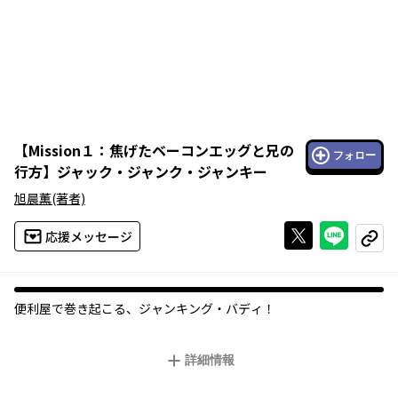
【
Mission１：焦げたベーコンエッグと兄の
フォロー
行方
】
ジャック・ジャンク・ジャンキー
旭晨薫
(著者)
Xで投稿する
ライン
応援メッセージ
コピー
便利屋で巻き起こる、ジャンキング・バディ！
詳細情報