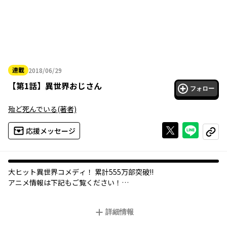
連載
2018/06/29
2018年06月29日
【
第1話
】
異世界おじさん
フォロー
殆ど死んでいる
(著者)
Xで投稿する
ライン
応援メッセージ
コピー
大ヒット異世界コメディ！ 累計555万部突破!!
アニメ情報は下記もご覧ください！
公式サイト：https://isekaiojisan.com/
公式twitter：@lsekai_Ojisan
詳細情報
17年間の昏睡状態から目覚めたおじさんは、異世界「グランバハ
マル」からの帰還者だった……。 現実→異世界→現実と渡り歩い