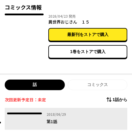
たおじさんと、甥っ子たかふみによる、 メガヒット異世界コメデ
コミックス情報
ィ!!
2026年04月23日
2026/04/23
発売
異世界おじさん １５
最新刊をストアで購入
1巻をストアで購入
話
コミックス
次回更新予定日：未定
1話から
2018年06月29日
2018/06/29
第1話