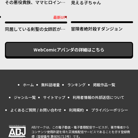
その悪役貴族、ママヒロインが
見える子ちゃん
好きすぎる ～真摯な努力で最強
となり不遇な推しキャラ助けま
最新UP!
最新UP!
くる～
冒険者絶対殺すダンジョン
同居している剣聖の女師匠が可
愛すぎて毎日幸せです
WebComicアパンダ
の詳細はこちら
ホーム
無料話増量
ランキング
掲載作品一覧
ジャンル一覧
サイトマップ
利用者情報の外部送信について
よくあるご質問 / お問い合わせ
利用規約
プライバシーポリシー
ABJマークは、この電子書店・電子書籍配信サービスが、著作権者から
コンテンツ使用許諾を得た正規版配信サービスであることを示す登録商
標（登録番号 第6091713号）です。