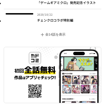
「ゲームギアミクロ」発売記念イラスト
2020年10月22日
2020/10/22
チェンクロコラボ特別編
全
14
話を表示