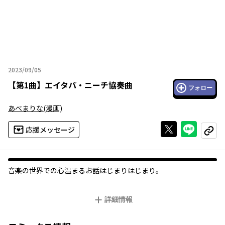
2023/09/05
2023年09月05日
【
第1曲
】
エイタパ・ニーチ協奏曲
フォロー
あべまりな
(漫画)
Xで投稿する
ライン
応援メッセージ
コピー
音楽の世界での心温まるお話はじまりはじまり。
詳細情報