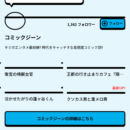
フォロー
1,362
フォロワー
コミックジーン
キミのエンタメ最前線!! 時代をキャッチする高感度コミック誌!!
後宮の検屍女官
王都の行き止まりカフェ『隠れ
家』 ～うっかり魔法使いになっ
た私の店に筆頭文官様がくつろ
最新UP!
最新UP!
ぎに来ます～
泣かせたがりの蓮ヶ谷くん
クソカス男と激メロ男
コミックジーン
の詳細はこちら