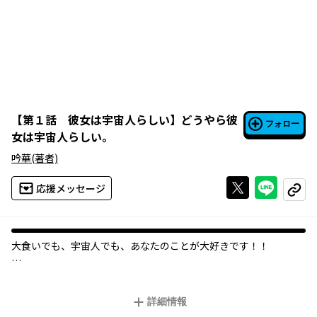
【
第１話 彼女は宇宙人らしい
】
どうやら彼
フォロー
女は宇宙人らしい。
吟華
(著者)
Xで投稿する
ライン
応援メッセージ
コピー
大食いでも、宇宙人でも、あなたのことが大好きです！！
高校1年の春、初めての彼女ができた。
だけど彼女はなんだか様子が変。
詳細情報
交際1日目に「実は私は地球人ではない」なんて言い出した！！