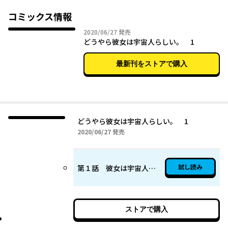
電波系女子かと思いきや、
コミックス情報
どうやら本当に宇宙人のようで――！？
2020年06月27日
2020/06/27
発売
どうやら彼女は宇宙人らしい。 1
トキメキ★宇宙最大級ラブコメディー！！
最新刊をストアで購入
つづきはPixivコミックにて大好評連載中☆彡https://comic.pixiv.
net/works/6175
どうやら彼女は宇宙人らしい。 1
2020年06月27日
2020/06/27
発売
試し読み
第１話 彼女は宇宙人らしい
ストアで購入