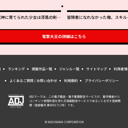
死神に育てられた少女は漆黒の剣を
冒険者になれなかった俺、スキル
胸に抱く
「おっぱい矯正」で悩めるあの子
人助け!?
電撃大王
の詳細はこちら
量
ランキング
掲載作品一覧
ジャンル一覧
サイトマップ
利用者情
よくあるご質問 / お問い合わせ
利用規約
プライバシーポリシー
ABJマークは、この電子書店・電子書籍配信サービスが、著作権者から
コンテンツ使用許諾を得た正規版配信サービスであることを示す登録商
標（登録番号 第6091713号）です。
© KADOKAWA CORPORATION