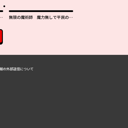
無限の魔術師 魔力無しで平民の子
を
と迫害された俺。実は無限の魔力持
ち。
報の外部送信について