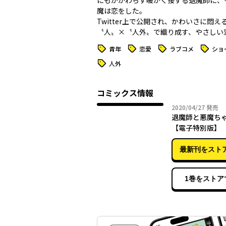
にもかかわらず暖かく接する退魔師に、
魔は恋をした――。
Twitter上で公開され、かわいさに悶え
〝人〟×〝人外〟で織り成す、やさしい
タグ
タグ
タグ
タグ
青年
恋愛
ラブコメ
ショ
タグ
人外
コミックス情報
2020年
2020/04/27
発売
退魔師と悪魔ち
【電子特別版】
最新刊をスト
1巻をストア