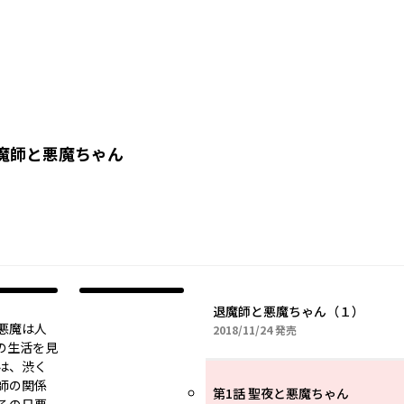
魔師と悪魔ちゃん
退魔師と悪魔ちゃん（１）
悪魔は人
2018年11月24日
2018/11/24
発売
の生活を見
は、渋く
師の関係
第1話 聖夜と悪魔ちゃん