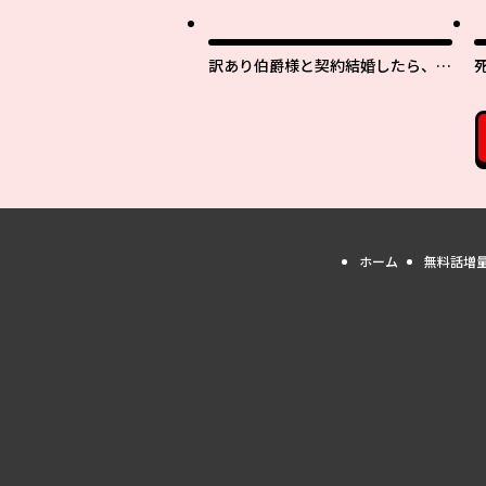
訳あり伯爵様と契約結婚したら、義
娘（六歳）の契約母になってしまい
ました。
ホーム
無料話増