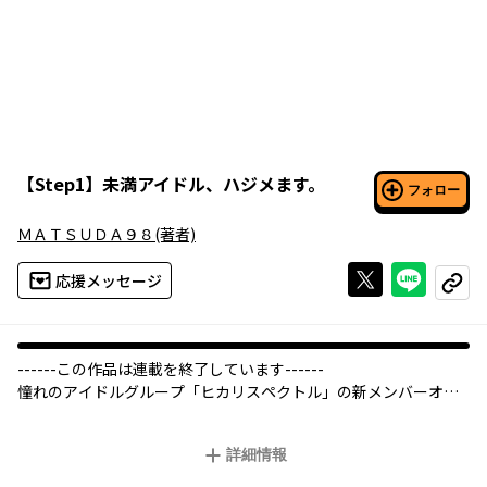
【
Step1
】
未満アイドル、ハジメます。
フォロー
ＭＡＴＳＵＤＡ９８
(著者)
Xで投稿する
ライン
応援メッセージ
コピー
------この作品は連載を終了しています------
憧れのアイドルグループ「ヒカリスペクトル」の新メンバーオー
ディションを受けた初芽（はじめ）。落選するも研修生の誘いを
受けた彼女は、アイドルへの道を一歩踏み出す――。半分部活感覚!?
詳細情報
“アイドル未満”研修生たちの日常ストーリー☆