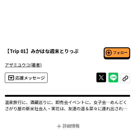
【
Trip 01
】
みかはな週末とりっぷ
フォロー
アザミユウコ
(著者)
Xで投稿する
ライン
応援メッセージ
コピー
温泉旅行に、酒蔵巡りに、即売会イベントに、女子会…めんどく
さがり屋の新米社会人・実花は、友達の遥＆菜々に連れ出されて―
―。オタク趣味持ち“未恋女子”３人組の週末の過ごし方とは!?
詳細情報