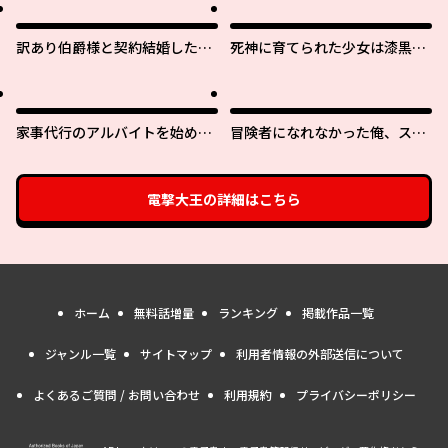
訳あり伯爵様と契約結婚した
死神に育てられた少女は漆黒の
ら、義娘（六歳）の契約母にな
剣を胸に抱く
ってしまいました。
家事代行のアルバイトを始めた
冒険者になれなかった俺、スキ
ら学園一の美少女の家族に気に
ル「おっぱい矯正」で悩めるあ
入られちゃいました。
の子を人助け!?
電撃大王
の詳細はこちら
ホーム
無料話増量
ランキング
掲載作品一覧
ジャンル一覧
サイトマップ
利用者情報の外部送信について
よくあるご質問 / お問い合わせ
利用規約
プライバシーポリシー