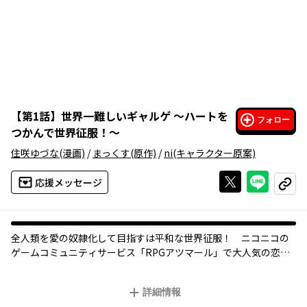
【
第1話
】
世界一難しいギャルゲ ～ハートを
フォロー
つかんで世界征服！～
住咲ゆづな
(漫画)
/
まっくす
(原作)
/
ni
(キャラクター原案)
Xで投稿する
ライン
応援メッセージ
コピー
全人類を愛の奴隷化して目指すは平和な世界征服！ ニコニコの
ゲームコミュニティサービス「RPGアツマール」で大人気の恋愛S
LGがついにコミック化!!
詳細情報