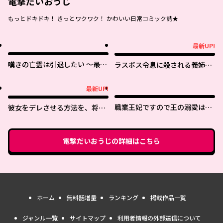
電撃だいおうじ
もっとドキドキ！ きっとワクワク！ かわいい日常コミック誌★
最新UP!
最新UP!
嘆きの亡霊は引退したい ～最弱
ラスボス令息に殺される義姉で
ハンターによる最強パーティ育
すが、彼を好きになってしまい
成術～
ました。
最新UP!
最新UP!
職業王妃ですので王の溺愛はご
彼女をデレさせる方法を、将来
遠慮願います
結婚する俺だけが知っている
電撃だいおうじ
の詳細はこちら
ホーム
無料話増量
ランキング
掲載作品一覧
ジャンル一覧
サイトマップ
利用者情報の外部送信について