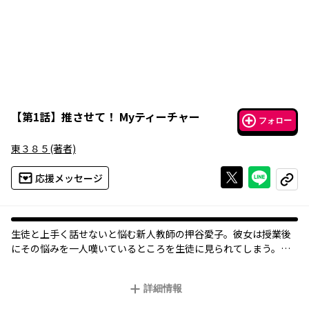
【
第1話
】
推させて！ Myティーチャー
フォロー
東３８５
(著者)
Xで投稿する
ライン
応援メッセージ
コピー
生徒と上手く話せないと悩む新人教師の押谷愛子。彼女は授業後
にその悩みを一人嘆いているところを生徒に見られてしまう。翌
日、授業を始めようとすると生徒の様子が激変!? 両手にサイリウ
ムを持つ生徒たちが、愛子を応援！ 彼女は一躍クラスのアイド
詳細情報
ルに！ そんな姿をちょっと気になる先輩教師にみられちゃっ
て……。