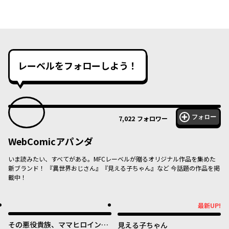
レーベルをフォローしよう！
フォロー
7,022
フォロワー
WebComicアパンダ
いま読みたい、すべてがある。MFCレーベルが贈るオリジナル作品を集めた
新ブランド！ 『異世界おじさん』『見える子ちゃん』など 今話題の作品を掲
載中！
最新UP!
最新UP!
その悪役貴族、ママヒロインが
見える子ちゃん