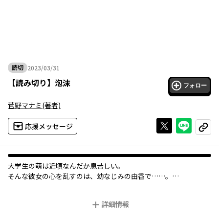
読切
2023/03/31
2023年03月31日
【
読み切り
】
泡沫
フォロー
菅野マナミ
(著者)
Xで投稿する
ライン
応援メッセージ
コピー
大学生の萌は近頃なんだか息苦しい。
そんな彼女の心を乱すのは、幼なじみの由香で……。
『ひまわりさん』の菅野マナミが描く、新作読切！
詳細情報