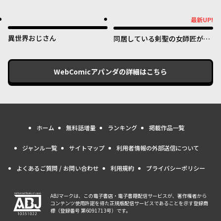
好きすぎる ～真摯な努力で最強
となり不遇な推しキャラ助けま
最新UP!
最新UP!
くる～
異世界おじさん
同居している剣聖の女師匠が可
愛すぎて毎日幸せです
WebComicアパンダ
の詳細はこちら
ホーム
無料話増量
ランキング
掲載作品一覧
ジャンル一覧
サイトマップ
利用者情報の外部送信について
よくあるご質問 / お問い合わせ
利用規約
プライバシーポリシー
ABJマークは、この電子書店・電子書籍配信サービスが、著作権者から
コンテンツ使用許諾を得た正規版配信サービスであることを示す登録商
標（登録番号 第6091713号）です。