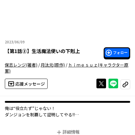
2023/06/09
2023年06月09日
【
第1話②
】
生活魔法使いの下剋上
フォロー
保志レンジ
(著者)
/
月汰元
(原作)
/
ｈｉｍｅｓｕｚ
(キャラクター原
案)
Xで投稿する
ライン
応援メッセージ
コピー
俺は“役立たず”じゃない！
ダンジョンを制覇して証明してやる!!
突如として魔法とダンジョンが現れ、生活が一変した現代日本。
詳細情報
俺――榊 緑夢はダンジョン探索にも魔物討伐にも使えない