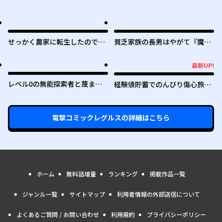
せっかく農家に転生したので勇
貧乏家族の長男はやがて『魔
者は目指しません
王』に成り上がる
最新UP!
最新UP!
レベル0の無能探索者と蔑まれ
経験値貯蓄でのんびり傷心旅行
ても実は世界最強です ～探索ラ
～勇者と恋人に追放された戦士
ンキング1位は謎の人～
の無自覚ざまぁ～
電撃コミックレグルス
の詳細はこちら
ホーム
無料話増量
ランキング
掲載作品一覧
ジャンル一覧
サイトマップ
利用者情報の外部送信について
よくあるご質問 / お問い合わせ
利用規約
プライバシーポリシー