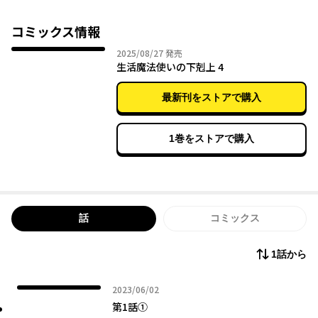
生活魔法の才能を持って生まれてしまったが、ダンジョン探索中
に
コミックス情報
新しい魔法を創り出せるレアアイテム『賢者システム』を手にし
2025年08月27日
2025/08/27
発売
て――!?
生活魔法使いの下剋上 4
カクヨム年間ランキング（現代ファンタジー）
最新刊をストアで購入
第1位獲得の超人気作をコミカライズ！
1巻をストアで購入
話
コミックス
1話から
2023年06月02日
2023/06/02
第1話①