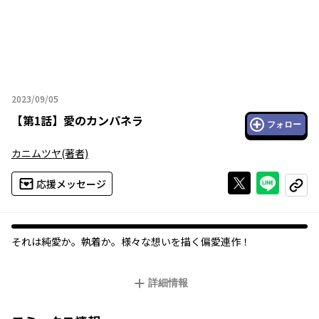
2023/09/05
2023年09月05日
【
第1話
】
愛のカンパネラ
フォロー
カニムツヤ
(著者)
Xで投稿する
ライン
応援メッセージ
コピー
それは純愛か。執着か。様々な想いを描く偏愛連作！
詳細情報