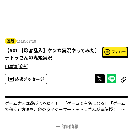
連載
2018/07/19
2018年07月19日
【
#01 【珍客乱入】ケンカ実況やってみた
】
フォロー
テトラさんの鬼姫実況
田澤類
(著者)
Xで投稿する
ライン
応援メッセージ
コピー
ゲーム実況は遊びじゃねぇ！ 「ゲームで有名になる」「ゲーム
で稼ぐ」方法を、謎の女子ゲーマー・テトラさんが鬼伝授！ ゲ
ーム実況者サバイバルSTART!!
詳細情報