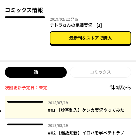
コミックス情報
2019年02月22日
2019/02/22
発売
テトラさんの鬼姫実況 [1]
最新刊をストアで購入
話
コミックス
次回更新予定日：未定
1話から
2018年07月19日
2018/07/19
#01 【珍客乱入】ケンカ実況やってみた
2018年08月19日
2018/08/19
#02 【温故知新】イロハを学べテトラノ