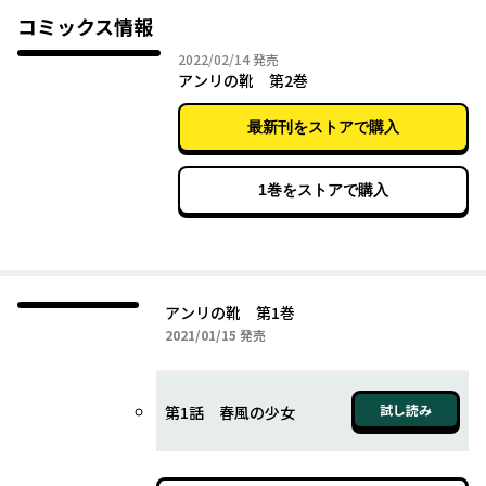
彼女が作る靴が明日へと一歩踏み出すための力になっていく。
コミックス情報
2022年02月14日
2022/02/14
発売
アンリの靴 第2巻
最新刊をストアで購入
1巻をストアで購入
アンリの靴 第1巻
2021年01月15日
2021/01/15
発売
試し読み
第1話 春風の少女