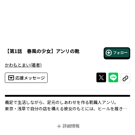
【
第1話 春風の少女
】
アンリの靴
フォロー
かわもとまい
(著者)
Xで投稿する
ライン
応援メッセージ
コピー
義足で生活しながら、足元のしあわせを作る靴職人アンリ。
東京・浅草で自分の店を構える彼女のもとには、ヒールを履きた
い男子高校生や思い出の靴を手放そうとする未亡人など、
さまざまな悩みを抱える人々がやってくる。
詳細情報
靴を通してその人が歩んできた人生に触れ、