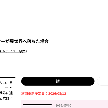
ヤーが異世界へ落ちた場合
(キャラクター原案)
話
ム中、足
ー……と
世界に迷
次回更新予定日：2026/08/12
を武器に
2016年05月02日
2016/05/02