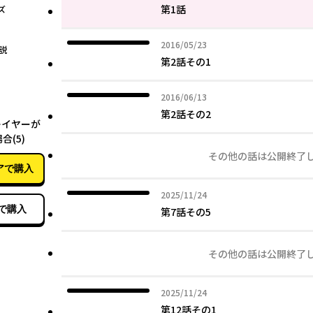
第1話
ズ
2016年05月23日
2016/05/23
説
第2話その1
2016年06月13日
2016/06/13
08月09日
第2話その2
レイヤーが
(5)
その他の話は公開終了
アで購入
2025年11月24日
2025/11/24
で購入
第7話その5
その他の話は公開終了
2025年11月24日
2025/11/24
第12話その1