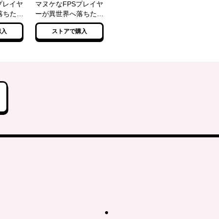
プレイヤ
マヌケなFPSプレイヤ
落ちた場
ーが異世界へ落ちた場
合 3
購入
ストアで購入