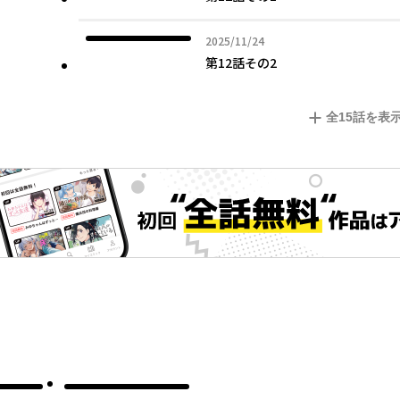
2025年11月24日
2025/11/24
第12話その2
全
15
話を表