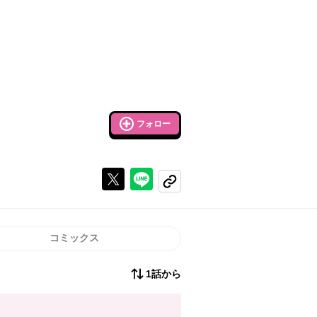
フォロー
Xで投稿する
ラインでシェアする
コピーする
コミックス
1話から