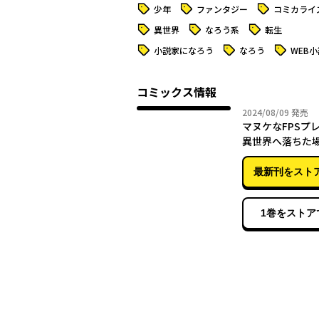
タグ
タグ
タグ
少年
ファンタジー
コミカライ
タグ
タグ
タグ
異世界
なろう系
転生
タグ
タグ
タグ
小説家になろう
なろう
WEB小
コミックス情報
2024年
2024/08/09
発売
マヌケなFPSプ
異世界へ落ちた場合
最新刊をスト
1巻をストア