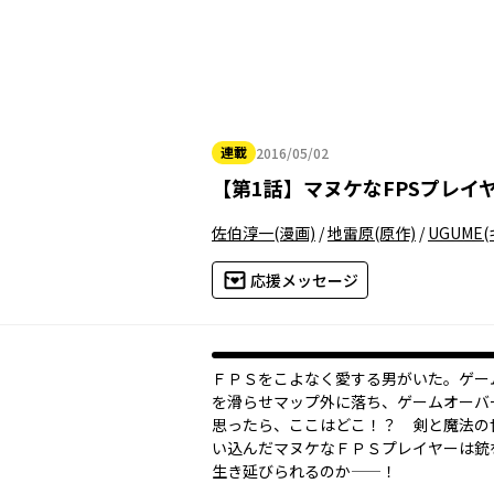
連載
2016/05/02
2016年05月02日
【
第1話
】
マヌケなFPSプレイ
佐伯淳一
(漫画)
/
地雷原
(原作)
/
UGUME
応援メッセージ
ＦＰＳをこよなく愛する男がいた。ゲー
を滑らせマップ外に落ち、ゲームオーバ
思ったら、ここはどこ！？ 剣と魔法の
い込んだマヌケなＦＰＳプレイヤーは銃
生き延びられるのか——！