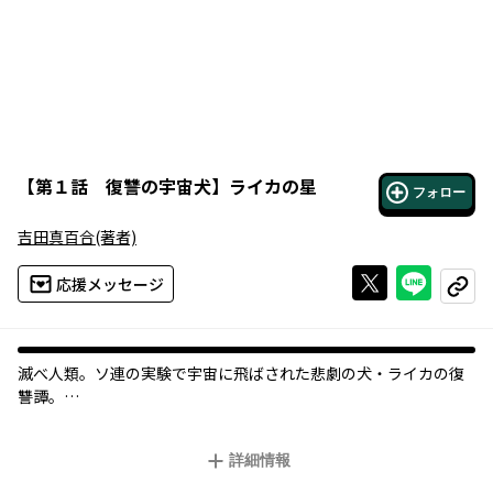
【
第１話 復讐の宇宙犬
】
ライカの星
フォロー
吉田真百合
(著者)
Xで投稿する
ライン
応援メッセージ
コピー
滅べ人類。ソ連の実験で宇宙に飛ばされた悲劇の犬・ライカの復
讐譚。
不条理に抗って生きる、すべての者へ捧げるレクイエム。
詳細情報
1957年のソ連の実験によって、スプートニク2号に乗せられ、宇