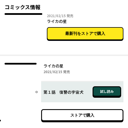
宙に放たれた犬・ライカ。
コミックス情報
彼女は冷たい暗闇の中でその命を失うも、突如現れた神から新し
2021年02月15日
2021/02/15
発売
い体を与えられる。
ライカの星
人間への復讐に燃える彼女は、種を増やし、文明をつくり、凄ま
じいほどの軍事力まで手に入れた。
最新刊をストアで購入
数年後、ライカは仲間の犬を引き連れ、母星・地球にむけて出発
する。
自分を追いやった人類を滅ぼし、再び故郷で暮らすために――。
「生と死」、「愛と憎しみ」など、心を抉るテーマに果敢に挑ん
ライカの星
できた吉田真百合のデビュー作。
2021年02月15日
2021/02/15
発売
ポップで親しみやすい絵柄と、心の奥底にある欲望を描いた内容
とのバランスが癖になる、
試し読み
第１話 復讐の宇宙犬
ストアで購入