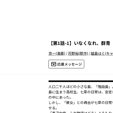
【
第1話-1
】
いなくなれ、群青
京一
(漫画)
/
河野裕
(原作)
/
越島はぐ
(キ
応援メッセージ
人口二千人ほどの小さな島、「階段島」
島に住まう高校生、七草の日常は、安定
の中にあった。
しかし、「彼女」との再会が七草の日常
せる。