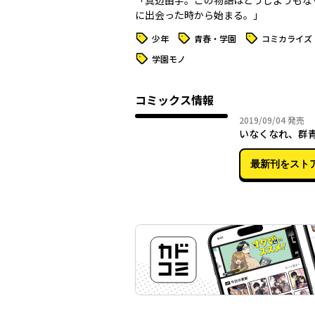
「真辺由宇。この物語はどうしようもな
に出会った時から始まる。」
タグ
タグ
タグ
少年
青春・学園
コミカライズ
タグ
学園モノ
コミックス情報
2019年
2019/09/04
発売
いなくなれ、群
最新刊をスト