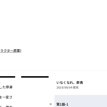
ャラクター原案)
。
いなくなれ、群青
した停滞
2019年09月04日
2019/09/04
発売
を一変さ
第1話-1