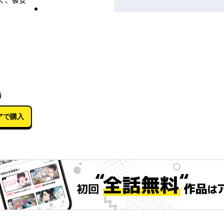
く、彼女
09月04日
青
アで購入