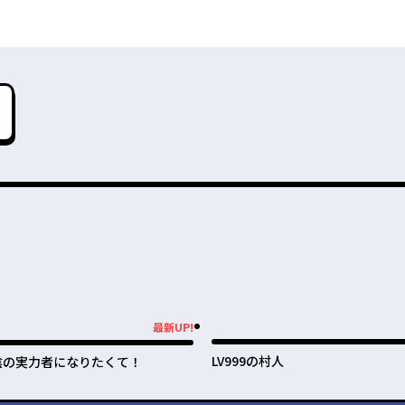
最新UP!
新UP!
LV999の村人
陰の実力者になりたくて！