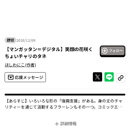
読切
2020/12/09
2020年12月09日
【
マンガッタン＝デジタル
】
笑顔の花咲く
フォロー
ちょいチャリのタネ
ほしわにこ
(作者)
Xで投稿する
ライン
応援メッセージ
コピー
【あらすじ】いろいろな形の「復興支援」がある。身の丈のチャ
リティーを通じて活動するフラーレンもその一つ。コミックエッ
セイストほしわにこが「一人ひとりの復興支援」をレポートす
る。
詳細情報
●プロフィール：きものと猫をフォントを愛するコミックエッセ