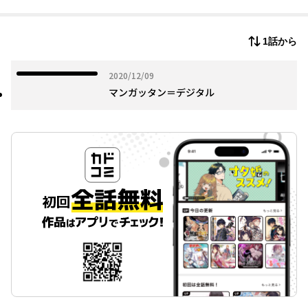
イスト。「昭和な家スタジオ＆きもの教室」を運営。「フォント
かるた」制作にも携わる。 著書に『おキモノ生活のすすめ』（エ
ンターブレイン）など。WEBコラム「オトナの着物生活」連載
1話から
中。
ホームページ http://shouwanaie.tokyo/wani/
2020年12月09日
2020/12/09
マンガッタン＝デジタル