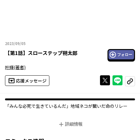
2023/09/05
2023年09月05日
【
第1話
】
スローステップ朔太郎
フォロー
叶輝
(著者)
Xで投稿する
ライン
応援メッセージ
コピー
「みんな必死で生きているんだ」地域ネコが繋いだ命のリレー
詳細情報