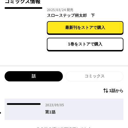
コミックス情報
2025年03月24日
2025/03/24
発売
スローステップ朔太郎 下
最新刊をストアで購入
1巻をストアで購入
話
コミックス
1話から
2023年09月05日
2023/09/05
第1話