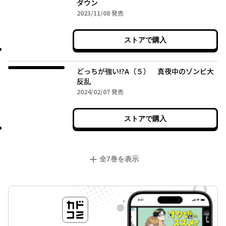
ダウン
2023年11月08日
2023/11/08
発売
ストアで購入
どっちが強い!?A（５） 真夜中のゾンビ大
反乱
2024年02月07日
2024/02/07
発売
ストアで購入
全
7
巻を表示