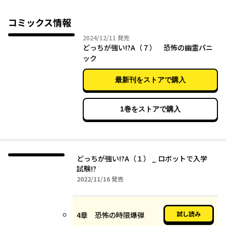
コミックス情報
2024年12月11日
2024/12/11
発売
どっちが強い!?A（７） 恐怖の幽霊パニ
ック
最新刊をストアで購入
1巻をストアで購入
どっちが強い!?A（１） _ ロボットで入学
試験!?
2022年11月16日
2022/11/16
発売
試し読み
4章 恐怖の時限爆弾