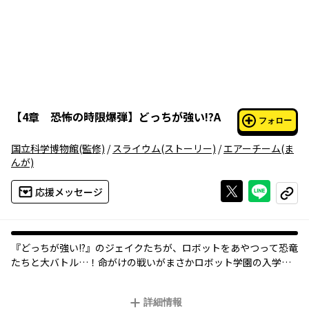
【
4章 恐怖の時限爆弾
】
どっちが強い!?A
フォロー
国立科学博物館
(監修)
/
スライウム
(ストーリー)
/
エアーチーム
(ま
んが)
Xで投稿する
ライン
応援メッセージ
コピー
『どっちが強い!?』のジェイクたちが、ロボットをあやつって恐竜
たちと大バトル…！命がけの戦いがまさかロボット学園の入学試
験だったなんて！？
詳細情報