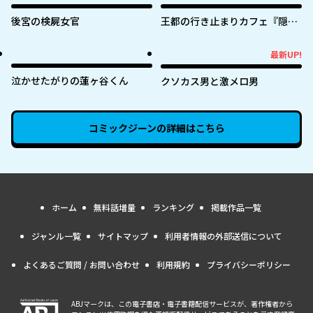
後宮の検屍女官
王都の行き止まりカフェ『隠れ
家』 ～うっかり魔法使いになっ
た私の店に筆頭文官様がくつろ
最新UP!
最新UP!
ぎに来ます～
泣かせたがりの蓮ヶ谷くん
クソカス男と激メロ男
コミックジーン
の詳細はこちら
ホーム
無料話増量
ランキング
掲載作品一覧
ジャンル一覧
サイトマップ
利用者情報の外部送信について
よくあるご質問 / お問い合わせ
利用規約
プライバシーポリシー
ABJマークは、この電子書店・電子書籍配信サービスが、著作権者から