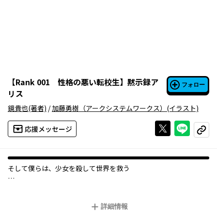
【
Rank 001 性格の悪い転校生
】
黙示録ア
フォロー
リス
鏡貴也
(著者)
/
加藤勇樹（アークシステムワークス）
(イラスト)
Xで投稿する
ライン
応援メッセージ
コピー
――そして僕らは、少女を殺して世界を救う
「さあみなさん、少女を殺して世界を救いましょう！」
世界は壊れてしまった。
詳細情報
それは少女だけがかかる、最悪の病気《迷宮病》のせいで。