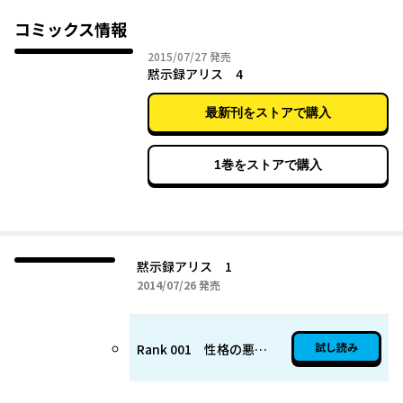
そして、授業が始まる。少女を殺し、世界を救うための授業が――。
「世界とかまるで興味ないんで勘弁してください。正直暑苦しい
コミックス情報
ですよ」
2015年07月27日
2015/07/27
発売
そう言い放つ史上最悪の主人公・真之介は、
黙示録アリス 4
迷宮を攻略し、生存して帰還することができるのか!?
最新刊をストアで購入
「終わりのセラフ」「伝説の勇者の伝説」の鏡貴也による
異色の迷宮突破型学園ファンタジー、ここに開幕!!
1巻をストアで購入
黙示録アリス 1
2014年07月26日
2014/07/26
発売
試し読み
Rank 001 性格の悪い転校生