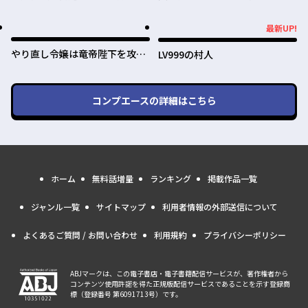
場を駆ける回復要員~
に。
最新UP!
最新UP!
やり直し令嬢は竜帝陛下を攻略
LV999の村人
中
コンプエース
の詳細はこちら
ホーム
無料話増量
ランキング
掲載作品一覧
ジャンル一覧
サイトマップ
利用者情報の外部送信について
よくあるご質問 / お問い合わせ
利用規約
プライバシーポリシー
ABJマークは、この電子書店・電子書籍配信サービスが、著作権者から
コンテンツ使用許諾を得た正規版配信サービスであることを示す登録商
標（登録番号 第6091713号）です。