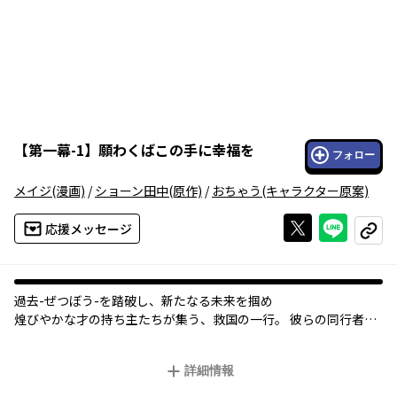
【
第一幕-1
】
願わくばこの手に幸福を
フォロー
メイジ
(漫画)
/
ショーン田中
(原作)
/
おちゃう
(キャラクター原案)
Xで投稿する
ライン
応援メッセージ
コピー
過去-ぜつぼう-を踏破し、新たなる未来を掴め――
煌びやかな才の持ち主たちが集う、救国の一行。 彼らの同行者で
ありながら、凡人である青年ルーギスは 虐げられ惨めな日々を送
っていた。 「運び人」を名乗る 謎の存在との邂逅を果たすまでは―
詳細情報
―。