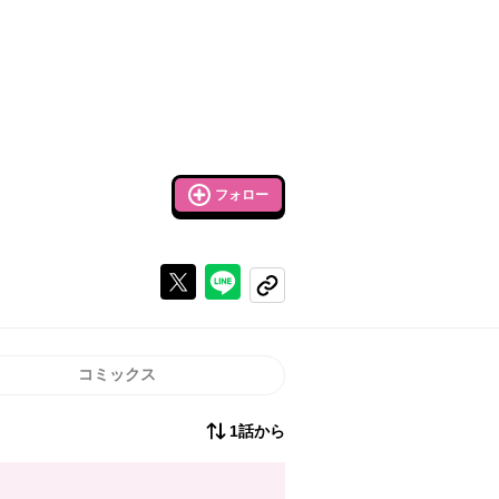
フォロー
Xで投稿する
ラインでシェアする
コピーする
コミックス
1話から