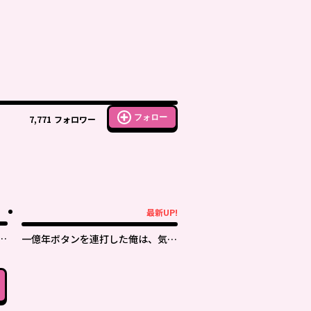
フォロー
7,771
フォロワー
最新UP!
最新UP!
上
一億年ボタンを連打した俺は、気付
いたら最強になっていた ～落第剣
士の学院無双～