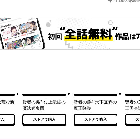
全
10
話を表
天荒な新
賢者の孫3 史上最強の
賢者の孫4 天下無双の
賢者の
魔法師集団
魔王降臨
三国会
購入
ストアで購入
ストアで購入
ス