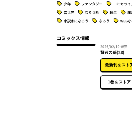
タグ
タグ
タグ
少年
ファンタジー
コミカライ
タグ
タグ
タグ
タグ
異世界
なろう系
転生
魔
タグ
タグ
タグ
小説家になろう
なろう
WEB小
コミックス情報
2026年
2026/02/10
発売
賢者の孫(28)
最新刊をスト
1巻をストア