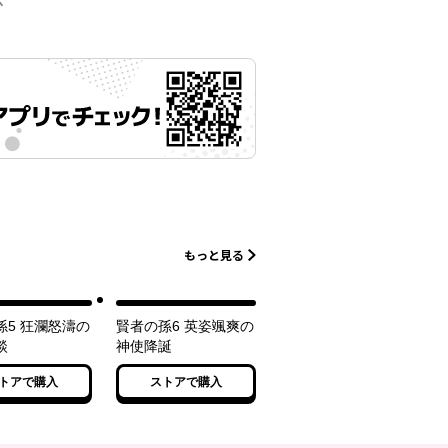
示
もっと見る
孫5 狂瀾怒濤の
賢者の孫6 英姿颯爽の
談
神使降誕
トアで購入
ストアで購入