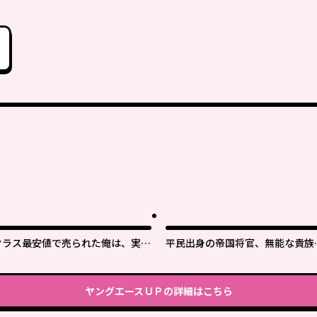
クラス最安値で売られた俺は、実は
平民出身の帝国将官、無能な貴族
最強パラメーター
官を蹂躙して成り上がる
ヤングエースＵＰ
の詳細はこちら