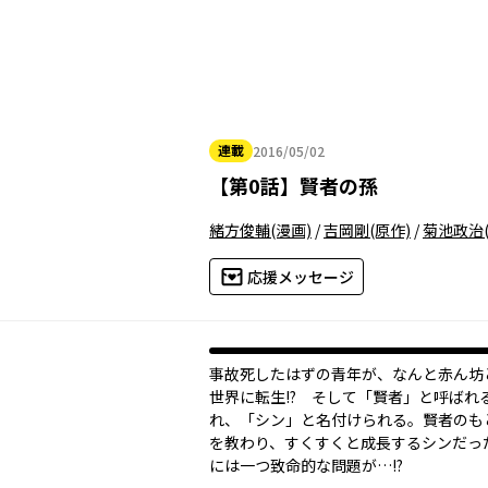
連載
2016/05/02
2016年05月02日
【
第0話
】
賢者の孫
緒方俊輔
(漫画)
/
吉岡剛
(原作)
/
菊池政治
応援メッセージ
事故死したはずの青年が、なんと赤ん坊
世界に転生!? そして「賢者」と呼ばれ
れ、「シン」と名付けられる。賢者のも
を教わり、すくすくと成長するシンだっ
には一つ致命的な問題が…!?