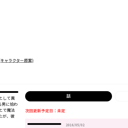
(キャラクター原案)
話
として異
る男に拾わ
とで魔法
次回更新予定日：未定
たが、彼
2016年05月02日
2016/05/02